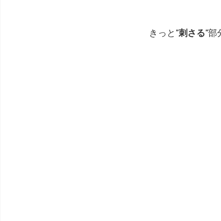
きっと
”刺さる”
部