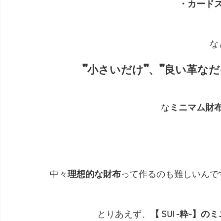
・カード
な
”小さいだけ”、”良い革な
な
ミニマム財
中々
理想的な財布
って作るのも難しいんで
とりあえず、
【 SUI -粋-】の