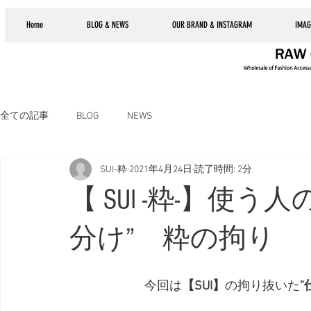
Home
BLOG & NEWS
OUR BRAND & INSTAGRAM
IMAG
全ての記事
BLOG
NEWS
SUI-粋
2021年4月24日
読了時間: 2分
【 SUI -粋-】使
分け” 粋の拘り
今回は
【SUI】
の拘り抜いた
”