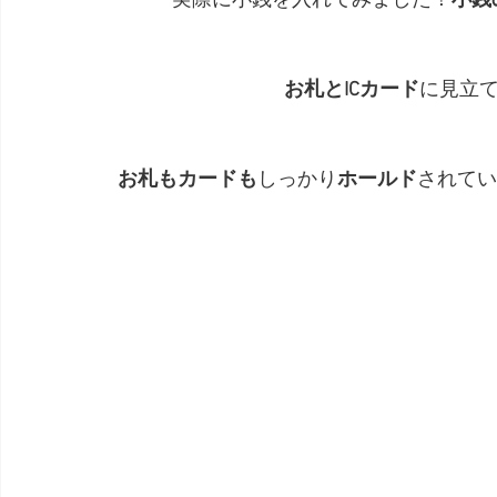
実際に小銭を入れてみました！
小銭
お札とICカード
に見立
お札もカードも
しっかり
ホールド
されてい