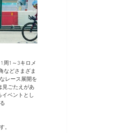
周1～3キロメ
角などさまざま
なレース展開を
は見ごたえがあ
れるイベントとし
る
す。