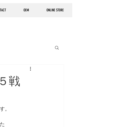
TACT
OEM
ONLINE STORE
 第５戦
す。
た