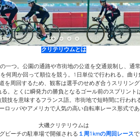
クリテリウムとは
の一つ。公園の通路や市街地の公道を交通規制し、通常1
を何周か回って順位を競う。1日単位で行われる。曲り
道を周回するため、観客は選手のせめぎ合うスリリング
れる。とくに瞬発力の勝負となるゴール前のスプリント
umは選抜競技を意味するフランス語。市街地で短時間に行わ
ーロッパやアメリカで人気の高い自転車レース形式であ
大磯クリテリウムは
グビーチの駐車場で開催される
１周1kmの周回レース
で