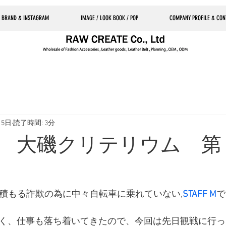
 BRAND & INSTAGRAM
IMAGE / LOOK BOOK / POP
COMPANY PROFILE & CON
15日
読了時間: 3分
2/13 大磯クリテリウム
積もる詐欺の為に中々自転車に乗れていない,
STAFF M
で
く、仕事も落ち着いてきたので、今回は先日観戦に行っ