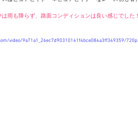
中は雨も降らず、路面コンディションは良い感じでした
ic.com/video/9a71a1_26ec7d90310141f4bce084a3ff349359/720p