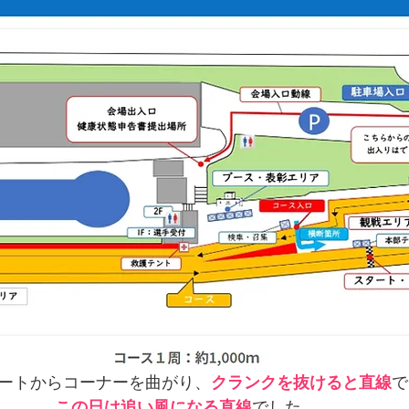
ートからコーナーを曲がり、
クランクを抜けると直線
で
この日は追い風になる直線
でした。