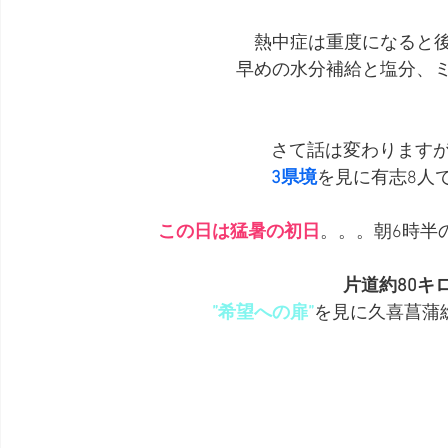
熱中症は重度になると
早めの水分補給と塩分、
さて話は変わりますが、
3県境
を見に有志8人
この日は猛暑の初日
。。。朝6時半
片道約80キ
”希望への扉”
を見に久喜菖蒲