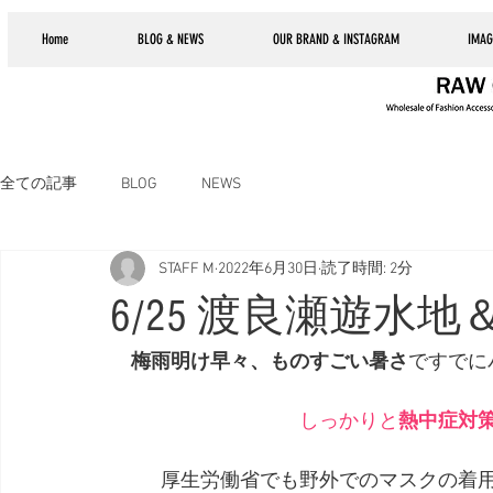
Home
BLOG & NEWS
OUR BRAND & INSTAGRAM
IMAG
全ての記事
BLOG
NEWS
STAFF M
2022年6月30日
読了時間: 2分
6/25 渡良瀬遊水地＆
梅雨明け早々、ものすごい暑さ
ですでに
しっかりと
熱中症対
厚生労働省でも野外でのマスクの着