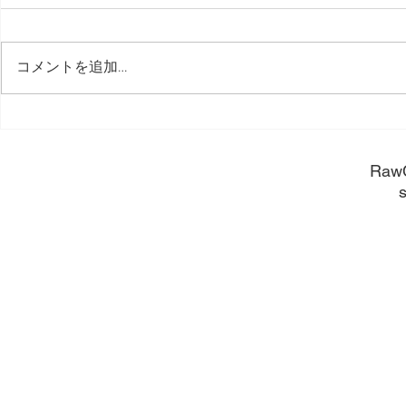
コメントを追加…
長く使うために。
長く使うほ
​Raw