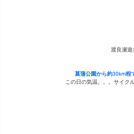
渡良瀬遊
菖蒲公園から約30km
この日の気温。。。サイク