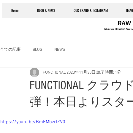
Home
BLOG & NEWS
OUR BRAND & INSTAGRAM
IMAG
全ての記事
BLOG
NEWS
FUNCTIONAL
2023年11月30日
読了時間: 1分
FUNCTIONAL 
弾！本日よりスタ
https://youtu.be/BmFMbzrtZV0